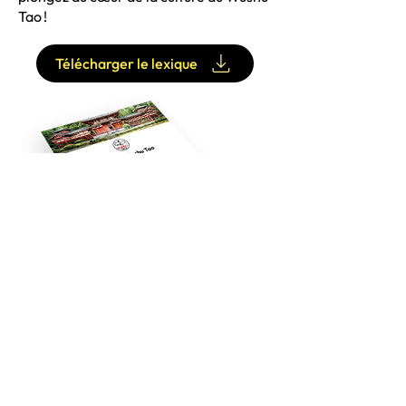
Tao !
Télécharger le lexique
REJOIGNEZ
NOUS !