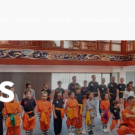
nda
Tai Ji Quan
Qi Qong
Planning et tarif
Tut
S