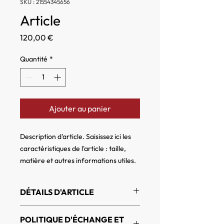
SKU : 21554345656
Article
Prix
120,00 €
Quantité
*
Ajouter au panier
Description d'article. Saisissez ici les 
caractéristiques de l'article : taille, 
matière et autres informations utiles.
DÉTAILS D'ARTICLE
Détails d'article. Saisissez ici les
POLITIQUE D'ÉCHANGE ET
caractéristiques de l'article : taille,